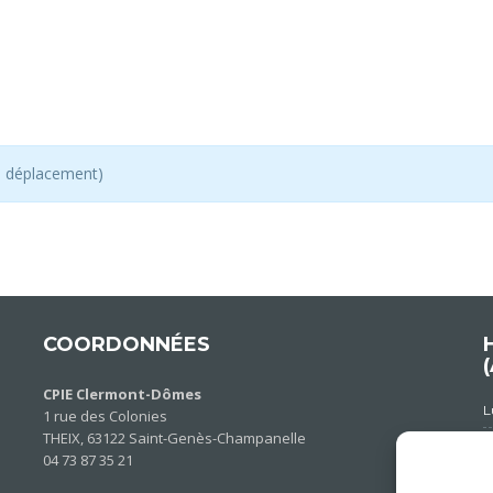
de déplacement)
COORDONNÉES
CPIE Clermont-Dômes
1 rue des Colonies
THEIX, 63122 Saint-Genès-Champanelle
04 73 87 35 21