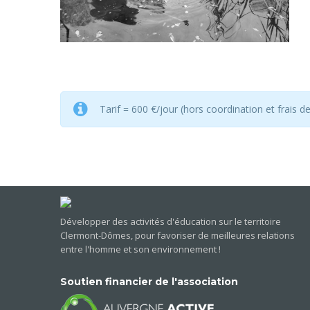
Tarif = 600 €/jour (hors coordination et frais 
Développer des activités d'éducation sur le territoire
Clermont-Dômes, pour favoriser de meilleures relations
entre l'homme et son environnement !
Soutien financier de l'association