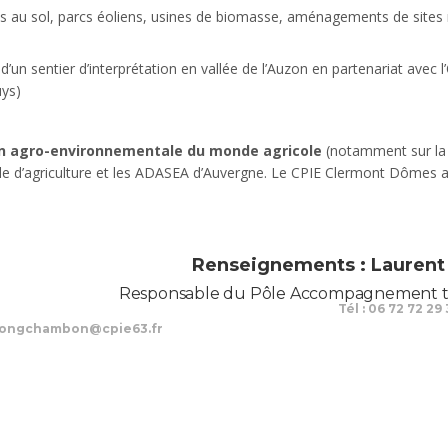
es au sol, parcs éoliens, usines de biomasse, aménagements de sites n
 d’un sentier d’interprétation en vallée de l’Auzon en partenariat av
uys)
ion agro-environnementale du monde agricole
(notamment sur la 
le d’agriculture et les ADASEA d’Auvergne. Le CPIE Clermont Dômes 
Renseignements : Laure
Responsable du Pôle Accompagnement terr
Tél : 06 72 72 29
longchambon@cpie63.fr