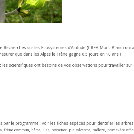
 de Recherches sur les Ecosystèmes d’Altitude (CREA Mont-Blanc) qui a
esurer que dans les Alpes le Frêne gagne 6.5 jours en 10 ans !
 scientifiques ont besoins de vos observations pour travailler sur ce
s par le programme : voir les fiches espèces pour identifier les arbres
,
,
,
,
,
,
,
a
frêne commun
hêtre
lilas
noisetier
pin sylvestre
mélèze
primevère offic