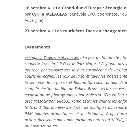
16 octobre
► «
Le Grand-duc d’Europe : écologie 
par
Cyrille JALLAGEAS
(bénévole LPO, coordinateur du 
Auvergne)
23 octobre
►«
Les tourbières face au changemen
Evènements
exemples d’évènements passés
: La fête de la tomate , la
chouette (avec la L.P.O et le Parc Naturel Régional des V
(journée portes-ouvertes), la nuit européenne de la Cha
Souris Auvergne), les voix de la forêt (avec les poètes E
la semaine de la poésie et Roland Ducroux, conteur de l
chou, Projection du film de Fabien Brosse « La ruée vers 
(exposition de photographies naturalistes), Tête en l’air
avec l’association Biloba), Tonio Escamez chante les enfan
le Grand Défi Biodiversité (avec de multiples partenaires
PAM (plantes aromatiques et médicinales), Projection 
action, Bienvenue dans mon jardin au naturel (UNCPIE), 
au bout des doigts …