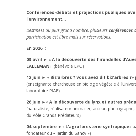
Conférences-débats et projections publiques ave
l’environnement…
Destinées au plus grand nombre, plusieurs
conférences
s
participation est libre mais sur réservations.
En 2026
:
03 avril
► «
A la découverte des hirondelles d’Auv
LALLEMANT
(bénévole LPO)
12 juin
► «
Biz’arbres ? vous avez dit biz’arbres ?
»
(enseignante chercheuse en biologie végétale à l’Unive
laboratoire PIAF)
26 juin
►«
A la découverte du lynx et autres préd
(naturaliste, réalisateur animalier, auteur, photographe
du Pôle Grands Prédateurs)
04 septembre
►«
L’agroforesterie syntropique
» p
fondateur du « jardin du Sancy »)