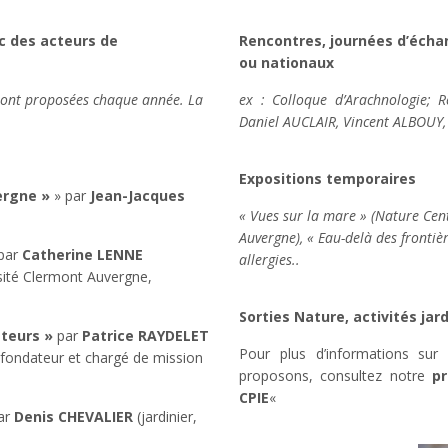
c des acteurs de
Rencontres, journées d’éch
ou nationaux
ont proposées chaque année. La
ex : Colloque d’Arachnologie; 
Daniel AUCLAIR, Vincent ALBOUY,
Expositions temporaires
ergne »
» par
Jean-Jacques
« Vues sur la mare » (Nature Cent
Auvergne), « Eau-delà des frontiè
 par
Catherine LENNE
allergies..
rsité Clermont Auvergne,
Sorties Nature, activités ja
ateurs »
par
Patrice RAYDELET
Pour plus d’informations sur
, fondateur et chargé de mission
proposons, consultez notre
p
CPIE
«
ar
Denis CHEVALIER
(jardinier,